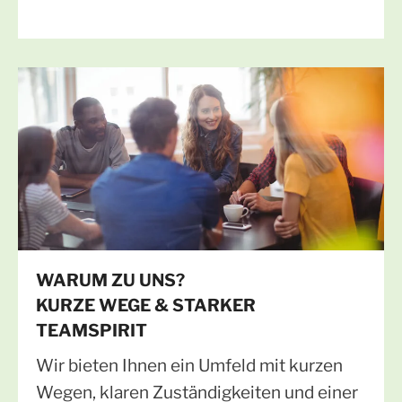
übernehmen. Unsere Aufgabenfelder
reichen dabei von agrarnahen Themen bis
hin zu baunahen Sortimentswelten, was
ideale Voraussetzungen für eine steile
Lernkurve und Ihre persönliche
Weiterentwicklung in einem stabilen
Unternehmen schafft.
WARUM ZU UNS?
KURZE WEGE & STARKER
TEAMSPIRIT
Wir bieten Ihnen ein Umfeld mit kurzen
Wegen, klaren Zuständigkeiten und einer