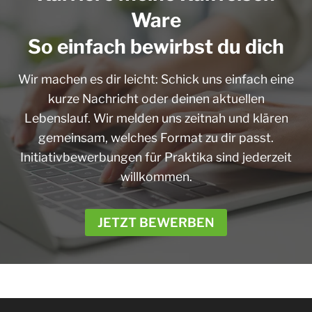
Augenhöhe wichtig ist. Sollte aktuell
Ware
keine passende Position ausgeschrieben
So einfach bewirbst du dich
sein, sind uns zudem
Initiativbewerbungen jederzeit
Wir machen es dir leicht: Schick uns einfach eine
willkommen.
kurze Nachricht oder deinen aktuellen
Lebenslauf. Wir melden uns zeitnah und klären
gemeinsam, welches Format zu dir passt.
Initiativbewerbungen für Praktika sind jederzeit
willkommen.
JETZT BEWERBEN