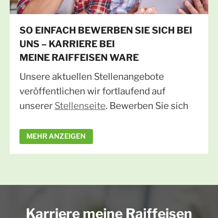
SO EINFACH BEWERBEN SIE SICH BEI
UNS – KARRIERE BEI
MEINE RAIFFEISEN WARE
Unsere aktuellen Stellenangebote
veröffentlichen wir fortlaufend auf
unserer
Stellenseite
. Bewerben Sie sich
ganz unkompliziert mit einem kurzen
MEHR ANZEIGEN
Lebenslauf und Ihren wichtigsten
Stationen – ein Anschreiben ist für den
ersten Kontakt nicht zwingend nötig. Wir
melden uns zeitnah bei Ihnen, da uns ein
schneller und persönlicher Austausch auf
Karriere meine Raiffeisen